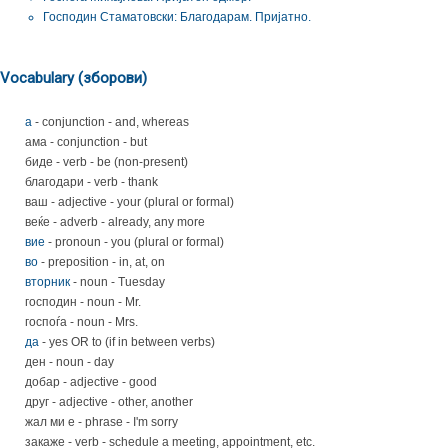
Господин Стаматовски: Благодарам. Пријатно.
Vocabulary (зборови)
а
- conjunction - and, whereas
ама - conjunction - but
биде - verb - be (non-present)
благодари - verb - thank
ваш - adjective - your (plural or formal)
веќе - adverb - already, any more
вие
- pronoun - you (plural or formal)
во
- preposition - in, at, on
вторник
- noun - Tuesday
господин - noun - Mr.
госпоѓа - noun - Mrs.
да
- yes OR to (if in between verbs)
ден - noun - day
добар - adjective - good
друг - adjective - other, another
жал ми е - phrase - I'm sorry
закаже - verb - schedule a meeting, appointment, etc.