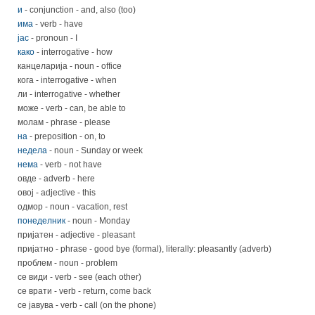
и
- conjunction - and, also (too)
има
- verb - have
јас
- pronoun - I
како
- interrogative - how
канцеларија - noun - office
кога - interrogative - when
ли - interrogative - whether
може - verb - can, be able to
молам - phrase - please
на
- preposition - on, to
недела
- noun - Sunday or week
нема
- verb - not have
овде - adverb - here
овој - adjective - this
одмор - noun - vacation, rest
понеделник
- noun - Monday
пријатен - adjective - pleasant
пријатно - phrase - good bye (formal), literally: pleasantly (adverb)
проблем - noun - problem
се види - verb - see (each other)
се врати - verb - return, come back
се јавува - verb - call (on the phone)