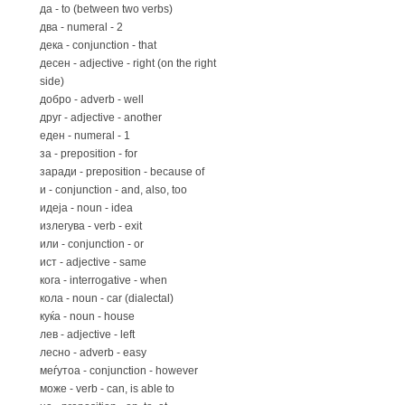
да - to (between two verbs)
двa - numeral - 2
дека - conjunction - that
десен - adjective - right (on the right
side)
добро - adverb - well
друг - adjective - another
еден - numeral - 1
за - preposition - for
заради - preposition - because of
и - conjunction - and, also, too
идеја - noun - idea
излегува - verb - exit
или - conjunction - or
ист - adjective - same
кога - interrogative - when
кола - noun - car (dialectal)
куќа - noun - house
лев - adjective - left
лесно - adverb - easy
меѓутоа - conjunction - however
може - verb - can, is able to