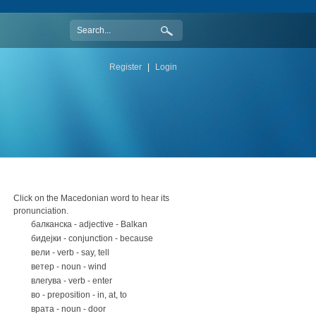
Register
|
Login
Click on the Macedonian word to hear its
pronunciation.
балканска - adjective - Balkan
бидејки - conjunction - because
вели - verb - say, tell
ветер - noun - wind
влегува - verb - enter
во - preposition - in, at, to
врата - noun - door