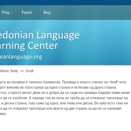
Play
Teach
Buy
lklore Texts
>>
Draft
ата за промаја е типично балканска. Промаја е нешто слично на "draft" кога
рот влегува во просторија од една страна и излегува од друга страна.
тоа, старите велат дека не е добро да се седи на промаја бидејки човек може
о да се разболи. И заради тоа во кола не треба да се отвораат прозорци од
 и десна страна, туку само од една: или лева или десна. Во куќа исто така не
а да се отвораат прозорци или врати од две страни за да не се направи
аја.