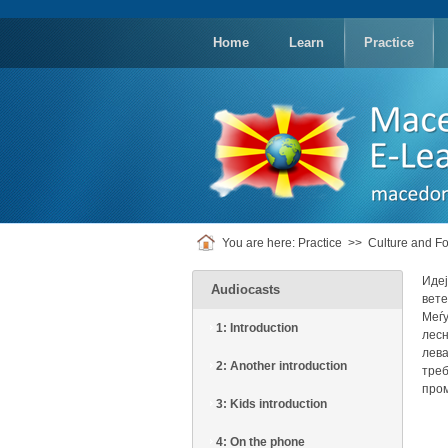
replica
rolex
Home
Learn
Practice
You are here:
Practice
>>
Culture and Fo
Идеј
Audiocasts
вете
Меѓу
1: Introduction
лесн
лева
2: Another introduction
треб
пром
3: Kids introduction
4: On the phone