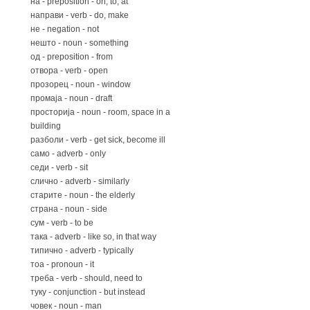
на - preposition - on, to, at
направи - verb - do, make
не - negation - not
нешто - noun - something
од - preposition - from
отвора - verb - open
прозорец - noun - window
промаја - noun - draft
просторија - noun - room, space in a
building
разболи - verb - get sick, become ill
само - adverb - only
седи - verb - sit
слично - adverb - similarly
старите - noun - the elderly
страна - noun - side
сум - verb - to be
така - adverb - like so, in that way
типично - adverb - typically
тоа - pronoun - it
треба - verb - should, need to
туку - conjunction - but instead
човек - noun - man