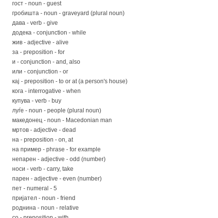
гост - noun - guest
гробишта - noun - graveyard (plural noun)
дава - verb - give
додека - conjunction - while
жив - adjective - alive
за - preposition - for
и - conjunction - and, also
или - conjunction - or
кај - preposition - to or at (a person's house)
кога - interrogative - when
купува - verb - buy
луѓе - noun - people (plural noun)
македонeц - noun - Macedonian man
мртoв - adjective - dead
на - preposition - on, at
на пример - phrase - for example
непарен - adjective - odd (number)
носи - verb - carry, take
парен - adjective - even (number)
пет - numeral - 5
пријател - noun - friend
роднинa - noun - relative
со - preposition - with