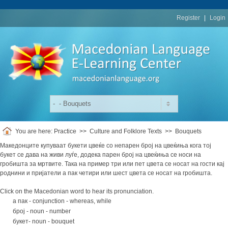
replica
rolex
Register
|
Login
You are here:
Practice
>>
Culture and Folklore Texts
>>
Bouquets
Македонците купуваат букети цвеќе со непарен број на цвеќиња кога тој
букет се дава на живи луѓе, додека парен број на цвеќиња се носи на
гробишта за мртвите. Така на пример три или пет цвета се носат на гости кај
роднини и пријатели а пак четири или шест цвета се носат на гробишта.
Click on the Macedonian word to hear its pronunciation.
a пак - conjunction - whereas, while
број - noun - number
букет- noun - bouquet