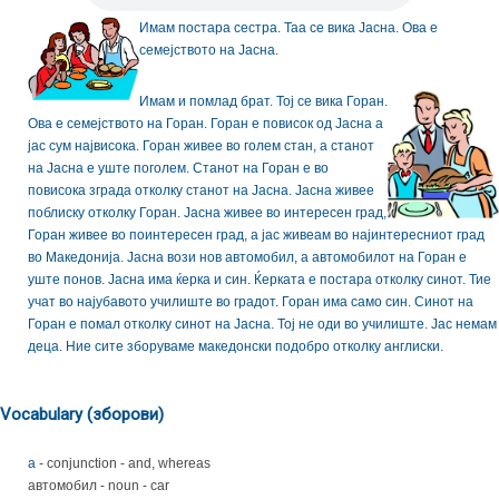
Имам постара сестра. Таа се вика Јасна. Ова е
семејството на Јасна.
Имам и помлад брат. Тој се вика Горан.
Ова е семејството на Горан. Горан е повисок од Јасна а
јас сум највисока. Горан живее во голем стан, а станот
на Јасна е уште поголем. Станот на Горан е во
повисока зграда отколку станот на Јасна. Јасна живее
поблиску отколку Горан. Јасна живее во интересен град,
Горан живее во поинтересен град, а јас живеам во најинтересниот град
во Македонија. Јасна вози нов автомобил, а автомобилот на Горан е
уште понов. Јасна има ќерка и син. Ќерката е постара отколку синот. Тие
учат во најубавото училиште во градот. Горан има само син. Синот на
Горан е помал отколку синот на Јасна. Тој не оди во училиште. Јас немам
деца. Ние сите зборуваме македонски подобро отколку англиски.
Vocabulary (зборови)
а
- conjunction - and, whereas
автомобил - noun - car