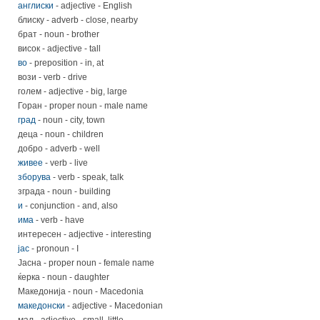
англиски
- adjective - English
блиску - adverb - close, nearby
брат - noun - brother
висок - adjective - tall
во
- preposition - in, at
вози - verb - drive
голем - adjective - big, large
Горан - proper noun - male name
град
- noun - city, town
деца - noun - children
добро - adverb - well
живее
- verb - live
зборува
- verb - speak, talk
зграда - noun - building
и
- conjunction - and, also
има
- verb - have
интересен - adjective - interesting
јас
- pronoun - I
Јасна - proper noun - female name
ќерка - noun - daughter
Македонија - noun - Macedonia
македонски
- adjective - Macedonian
мал - adjective - small, little