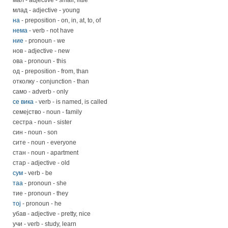
млад - adjective - young
на
- preposition - on, in, at, to, of
нема
- verb - not have
ние
- pronoun - we
нов - adjective - new
ова - pronoun - this
од - preposition - from, than
отколку - conjunction - than
само - adverb - only
се вика
- verb - is named, is called
семејство - noun - family
сестра - noun - sister
син - noun - son
сите - noun - everyone
стан - noun - apartment
стар - adjective - old
сум
- verb - be
таа
- pronoun - she
тие - pronoun - they
тој
- pronoun - he
убав - adjective - pretty, nice
учи - verb - study, learn